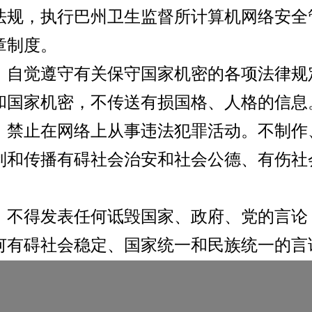
法规，执行巴州卫生监督所计算机网络安全
章制度。
觉遵守有关保守国家机密的各项法律规
登
和国家机密，不传送有损国格、人格的信息
止在网络上从事违法犯罪活动。不制作
建议您使用谷歌浏览器(Chrome)
制和传播有碍社会治安和社会公德、有伤社
。
版权所有 © 2021 山西电子黄页
得发表任何诋毁国家、政府、党的言论
何有碍社会稳定、国家统一和民族统一的言
得擅自复制和使用网络上未公开和未授