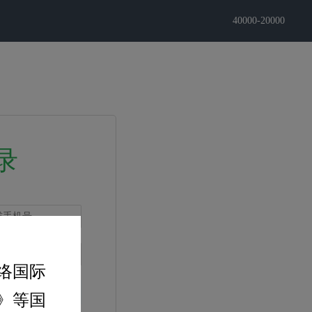
40000-20000
SunMercuryVenus
录
络国际
》等国