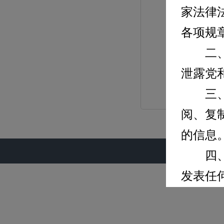
家法律
各项规
二、自
泄露党
三、禁
阅、复
的信息
四、不
发表任
五、不
件。