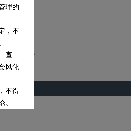
管理的
忘记密码
定，不
录
。
、查
或苹果浏览器(Safari)
会风化
，不得
论。
权的文